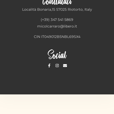
Conttataci
Località Bonaria,15 57025 Riotorto, Italy
(+39) 347 541 5869
micolcarraro@libero.it
CIN IT049012B5NBL69SX4
Social