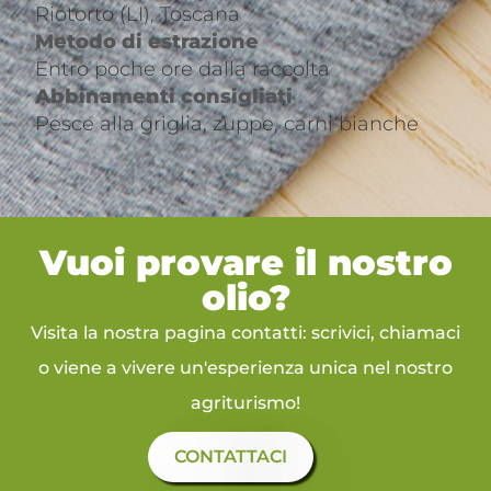
Riotorto (LI), Toscana
Metodo di estrazione
Entro poche ore dalla raccolta
Abbinamenti consigliati
Pesce alla griglia, zuppe, carni bianche
Vuoi provare il nostro
olio?
Visita la nostra pagina contatti: scrivici, chiamaci
o viene a vivere un'esperienza unica nel nostro
agriturismo!
CONTATTACI