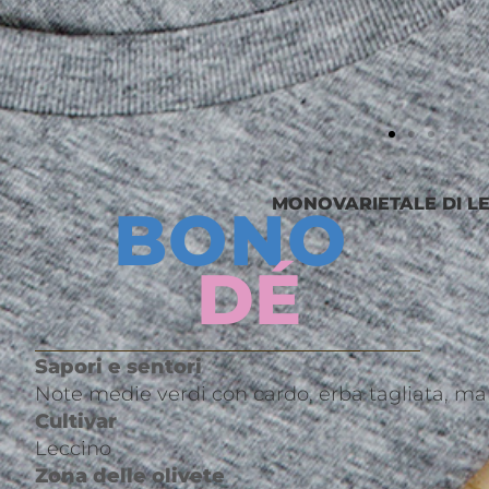
MONOVARIETALE DI L
BONO
DÉ
Sapori e sentori
Note medie verdi con cardo, erba tagliata, ma
Cultivar
Leccino
Zona delle olivete